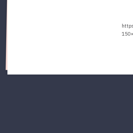
for:
http
150×