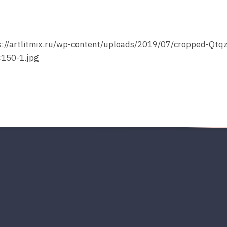
s://artlitmix.ru/wp-content/uploads/2019/07/cropped-Qt
150-1.jpg
Press Esc to cancel.