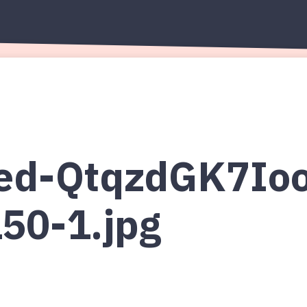
Наши авторы
Подп
Микс
ed-QtqzdGK7Io
50-1.jpg