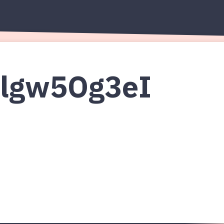
Наши авторы
Подп
Микс
lgw5Og3eI