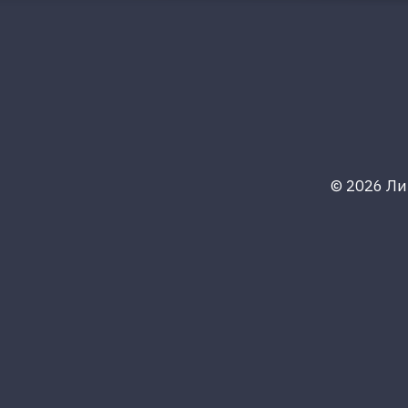
Press Esc to cancel.
© 2026 Л